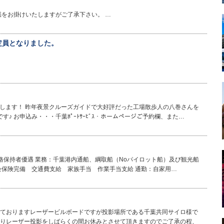
惑をお掛けいたしますがご了承下さい。 …
定員となりました。
致します！ 昨年夜景クルーズガイドで大好評だった工場散歩人の八巻さんを
♪ お申込み・・・千葉ﾎﾟｰﾄｻｰﾋﾞｽ・ホームページご予約欄、また…
格保持者優遇 業務：千葉港内通船、綱取船（Noパイロット船）及び観光船
保険完備 交通費支給 家族手当 作業手当支給 通勤：自家用…
ておりますレーザービルボードですが投影場所である千葉共同サイロ様で
りレーザー投影をしばらくの間お休みとさせて頂きますのでご了承の程、