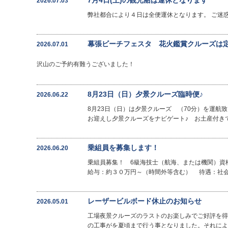
2026.07.03
弊社都合により４日は全便運休となります。 ご迷
幕張ビーチフェスタ 花火鑑賞クルーズは
2026.07.01
沢山のご予約有難うございました！
8月23日（日）夕景クルーズ臨時便♪
2026.06.22
8月23日（日）は夕景クルーズ （70分）を運航
お迎えし夕景クルーズをナビゲート♪ お土産付きです
乗組員を募集します！
2026.06.20
乗組員募集！ 6級海技士（航海、または機関）資
給与：約３０万円～（時間外等含む） 待遇：社会
レーザービルボード休止のお知らせ
2026.05.01
工場夜景クルーズのラストのお楽しみでご好評を得
の工事がを夏頃まで行う事となりました。それによ