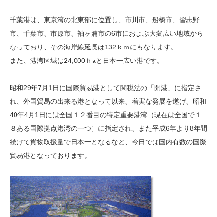
千葉港は、東京湾の北東部に位置し、市川市、船橋市、習志野
市、千葉市、市原市、袖ヶ浦市の6市におよぶ大変広い地域から
なっており、その海岸線延長は132ｋｍにもなります。
また、港湾区域は24,000ｈaと日本一広い港です。
昭和29年7月1日に国際貿易港として関税法の「開港」に指定さ
れ、外国貿易の出来る港となって以来、着実な発展を遂げ、昭和
40年4月1日には全国１２番目の特定重要港湾（現在は全国で１
８ある国際拠点港湾の一つ）に指定され、また平成6年より8年間
続けて貨物取扱量で日本一となるなど、今日では国内有数の国際
貿易港となっております。