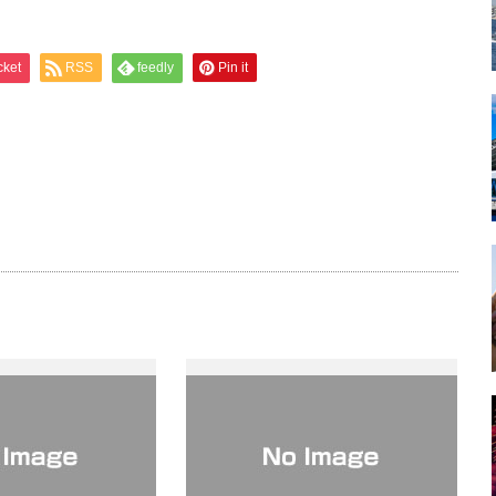
cket
RSS
feedly
Pin it