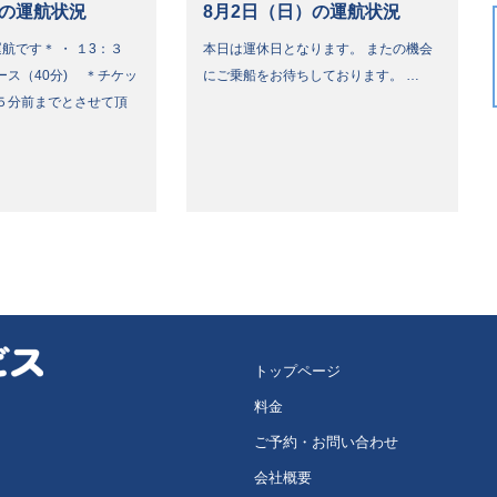
）の運航状況
8月2日（日）の運航状況
航です＊ ・ １3：３
本日は運休日となります。 またの機会
ース（40分) ＊チケッ
にご乗船をお待ちしております。 …
５分前までとさせて頂
トップページ
料金
ご予約・お問い合わせ
会社概要