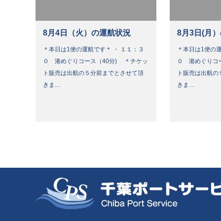
8月4日（火）の運航状況
8月3日(月
＊本日は1便の運航です＊ ・ １１：３
＊本日は1便の運
０ 港めぐりコース（40分) ＊チケッ
０ 港めぐりコ
ト販売は出航の５分前までとさせて頂
ト販売は出航の
きま…
きま…