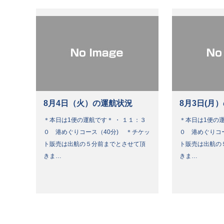
8月4日（火）の運航状況
8月3日(月
＊本日は1便の運航です＊ ・ １１：３
＊本日は1便の運
０ 港めぐりコース（40分) ＊チケッ
０ 港めぐりコ
ト販売は出航の５分前までとさせて頂
ト販売は出航の
きま…
きま…