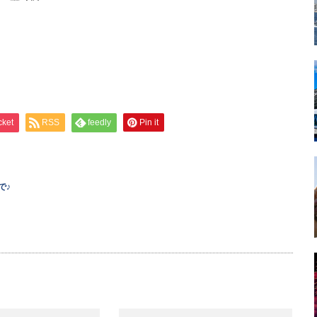
cket
RSS
feedly
Pin it
で♪