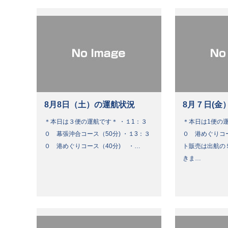
8月8日（土）の運航状況
8月７日(金
＊本日は３便の運航です＊ ・１1：３
＊本日は1便の運
０ 幕張沖合コース（50分) ・１3：３
０ 港めぐりコ
０ 港めぐりコース（40分) ・…
ト販売は出航の
きま…