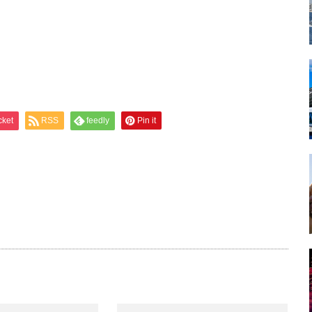
cket
RSS
feedly
Pin it