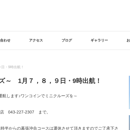
合わせ
アクセス
ブログ
ギャラリー
お
９日・9時出航！
ズ～ 1月７，８，９日・9時出航！
運航します♪ワンコインでミニクルーズを～
43-227-2307 まで。
1時半からの幕張沖合コースは運休させて頂きますのでご了承下さ