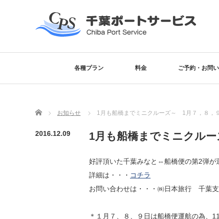
各種プラン
料金
ご予約・お問い
Home
お知らせ
1月も船橋までミニクルーズ～ 1月７，８，
2016.12.09
1月も船橋までミニクルー
好評頂いた千葉みなと⇔船橋便の第2弾が
詳細は・・・
コチラ
お問い合わせは・・・㈱日本旅行 千葉支店 0
＊１月７、８、９日は船橋便運航の為、1