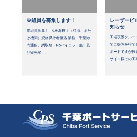
乗組員を募集します！
レーザービ
知らせ
乗組員募集！ 6級海技士（航海、また
工場夜景クルー
は機関）資格保持者優遇 業務：千葉港
でご好評を得て
内通船、綱取船（Noパイロット船）及
ボードですが投
び観光船 …
サイロ様での工