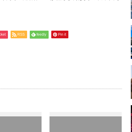
cket
RSS
feedly
Pin it