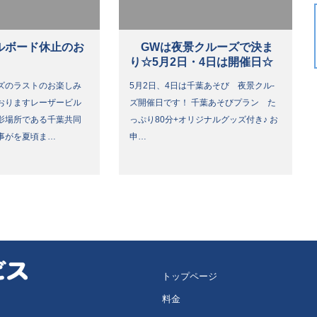
ルボード休止のお
GWは夜景クルーズで決ま
り☆5月2日・4日は開催日☆
ズのラストのお楽しみ
5月2日、4日は千葉あそび 夜景クル-
おりますレーザービル
ズ開催日です！ 千葉あそびプラン た
影場所である千葉共同
っぷり80分+オリジナルグッズ付き♪ お
事がを夏頃ま…
申…
トップページ
料金