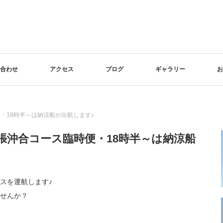
合わせ
アクセス
ブログ
ギャラリー
お
便・18時半～は納涼船が出航します♪
幕張沖合コース臨時便・18時半～は納涼船
ースを運航します♪
せんか？