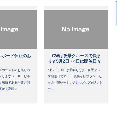
ルボード休止のお
GWは夜景クルーズで決ま
り☆5月2日・4日は開催日☆
ズのラストのお楽しみ
5月2日、4日は千葉あそび 夜景クル-
おりますレーザービル
ズ開催日です！ 千葉あそびプラン た
影場所である千葉共同
っぷり80分+オリジナルグッズ付き♪ お
事がを夏頃ま…
申…