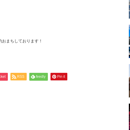
約おまちしております！
cket
RSS
feedly
Pin it