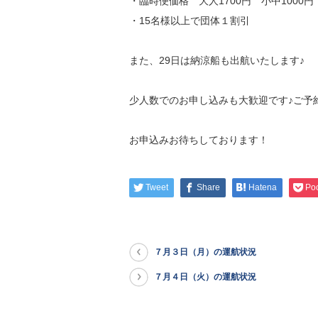
・臨時便価格 大人1700円 小中1000円
・15名様以上で団体１割引
また、29日は納涼船も出航いたします♪
少人数でのお申し込みも大歓迎です♪ご予
お申込みお待ちしております！
Tweet
Share
Hatena
Po
７月３日（月）の運航状況
７月４日（火）の運航状況