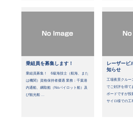
乗組員を募集します！
レーザービ
知らせ
乗組員募集！ 6級海技士（航海、また
工場夜景クルー
は機関）資格保持者優遇 業務：千葉港
でご好評を得て
内通船、綱取船（Noパイロット船）及
ボードですが投
び観光船 …
サイロ様での工