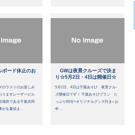
ルボード休止のお
GWは夜景クルーズで決ま
り☆5月2日・4日は開催日☆
ズのラストのお楽しみ
5月2日、4日は千葉あそび 夜景クル-
おりますレーザービル
ズ開催日です！ 千葉あそびプラン た
影場所である千葉共同
っぷり80分+オリジナルグッズ付き♪ お
事がを夏頃ま…
申…