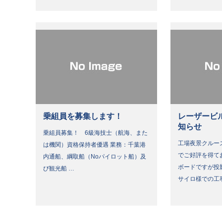
乗組員を募集します！
レーザービ
知らせ
乗組員募集！ 6級海技士（航海、また
工場夜景クルー
は機関）資格保持者優遇 業務：千葉港
でご好評を得て
内通船、綱取船（Noパイロット船）及
ボードですが投
び観光船 …
サイロ様での工