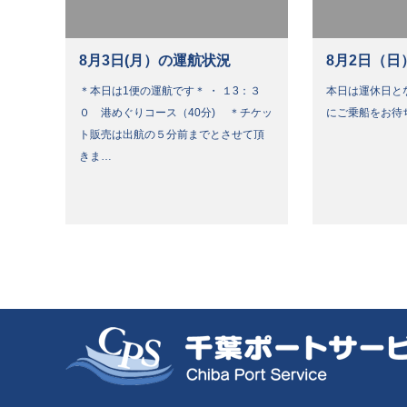
8月3日(月）の運航状況
8月2日（日
＊本日は1便の運航です＊ ・ １3：３
本日は運休日と
０ 港めぐりコース（40分) ＊チケッ
にご乗船をお待
ト販売は出航の５分前までとさせて頂
きま…