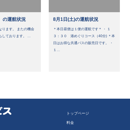
）の運航状況
8月1日(土)の運航状況
なります。 またの機会
＊本日昼便は１便の運航です＊ ・ １
ちしております。 …
３：３０ 港めぐりコース（40分) ＊本
日はお得な共通パスの販売日です。 ・
１…
トップページ
料金