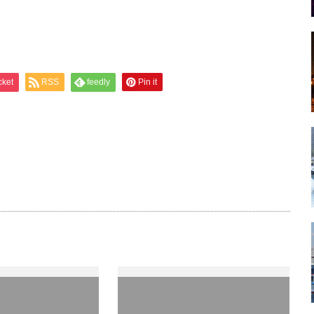
cket
RSS
feedly
Pin it