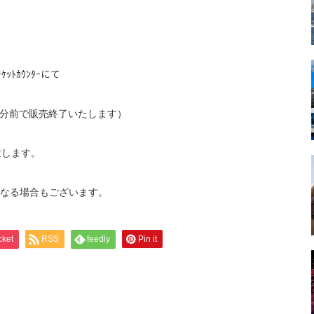
ｯﾄｶｳﾝﾀｰにて
5分前で販売終了いたします）
致します。
なる場合もございます。
cket
RSS
feedly
Pin it