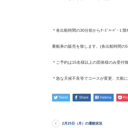
＊各出航時間の30分前からｹｰｽﾞﾊｰﾊﾞｰ１階ﾁｹ
乗船券の販売を致します。(各出航時間の
＊ご予約は15名様以上の団体様のみ受付
＊急な天候不良等でコースが変更、欠航に
Tweet
Share
Hatena
Po
2月25日（月）の運航状況