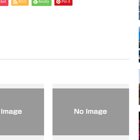
cket
RSS
feedly
Pin it