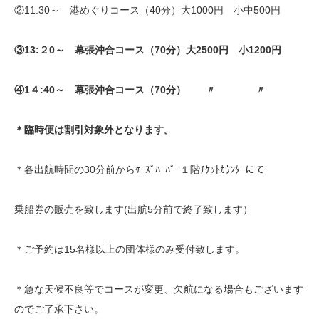
②11:30～ 港めぐりコース（40分）大1000円 小中500円
③13:２0～ 幕張沖合コース（70分）大2500円 小1200円
④1４:40～ 幕張沖合コース（70分） 〃 〃
＊臨時便は割引対象外となります。
＊各出航時間の30分前からｹｰｽﾞﾊｰﾊﾞｰ１階ﾁｹｯﾄｶｳﾝﾀｰにて
乗船券の販売を致します(出航5分前で終了致します）
＊ご予約は15名様以上の団体様のみ受付致します。
＊急な天候不良等でコースが変更、欠航になる場合もございます
のでご了承下さい。