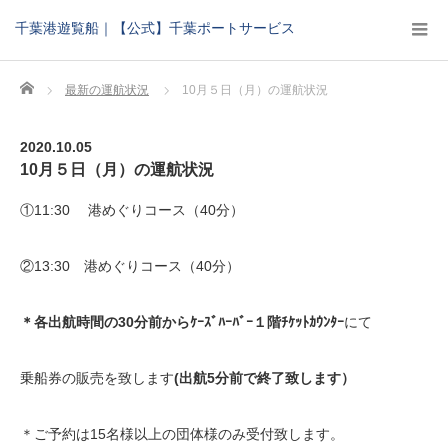
千葉港遊覧船｜【公式】千葉ポートサービス
Home
最新の運航状況
10月５日（月）の運航状況
2020.10.05
10月５日（月）の運航状況
①11:30 港めぐりコース（40分）
②13:30 港めぐりコース（40分）
＊各出航時間の30分前からｹｰｽﾞﾊｰﾊﾞｰ１階ﾁｹｯﾄｶｳﾝﾀｰ
にて
乗船券の販売を致します
(出航5分前で終了致します）
＊ご予約は15名様以上の団体様のみ受付致します。