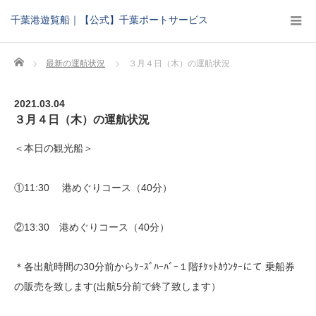
千葉港遊覧船｜【公式】千葉ポートサービス
Home
最新の運航状況
３月４日（木）の運航状況
2021.03.04
３月４日（木）の運航状況
＜本日の観光船＞
①11:30 港めぐりコース（40分）
②13:30 港めぐりコース（40分）
＊各出航時間の30分前からｹｰｽﾞﾊｰﾊﾞｰ１階ﾁｹｯﾄｶｳﾝﾀｰにて 乗船券
の販売を致します(出航5分前で終了致します）