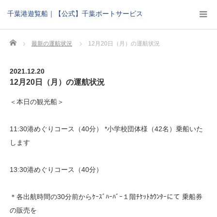
千葉港遊覧船｜【公式】千葉ポートサービス
Home
最新の運航状況
12月20日（月）の運航状況
2021.12.20
12月20日（月）の運航状況
＜本日の観光船＞
11:30港めぐりコース（40分） *小学校団体様（42名）乗船いた
します
13:30港めぐりコース（40分）
＊各出航時間の30分前からｹｰｽﾞﾊｰﾊﾞｰ１階ﾁｹｯﾄｶｳﾝﾀｰにて 乗船券
の販売を