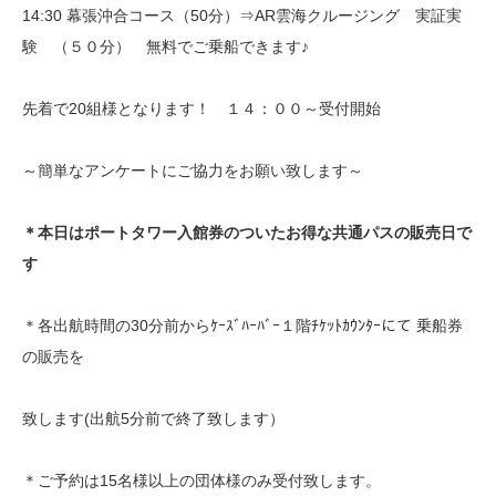
14:30 幕張沖合コース（50分）⇒AR雲海クルージング 実証実
験 （５０分） 無料でご乗船できます♪
先着で20組様となります！ １４：００～受付開始
～簡単なアンケートにご協力をお願い致します～
＊本日はポートタワー入館券のついたお得な共通パスの販売日で
す
＊各出航時間の30分前からｹｰｽﾞﾊｰﾊﾞｰ１階ﾁｹｯﾄｶｳﾝﾀｰにて 乗船券
の販売を
致します(出航5分前で終了致します）
＊ご予約は15名様以上の団体様のみ受付致します。