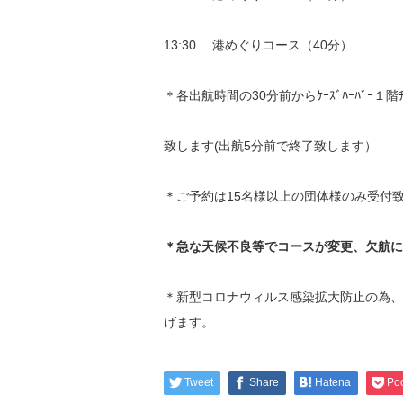
13:30 港めぐりコース（40分）
＊各出航時間の30分前からｹｰｽﾞﾊｰﾊﾞｰ１階ﾁ
致します(出航5分前で終了致します）
＊ご予約は15名様以上の団体様のみ受付
＊急な天候不良等でコースが変更、欠航に
＊新型コロナウィルス感染拡大防止の為、
げます。
Tweet
Share
Hatena
Po