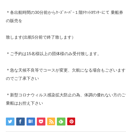
＊各出航時間の30分前からｹｰｽﾞﾊｰﾊﾞｰ１階ﾁｹｯﾄｶｳﾝﾀｰにて 乗船券
の販売を
致します(出航5分前で終了致します）
＊ご予約は15名様以上の団体様のみ受付致します。
＊急な天候不良等でコースが変更、欠航になる場合もございます
のでご了承下さい
＊新型コロナウィルス感染拡大防止の為、体調の優れない方のご
乗船はお控え下さい