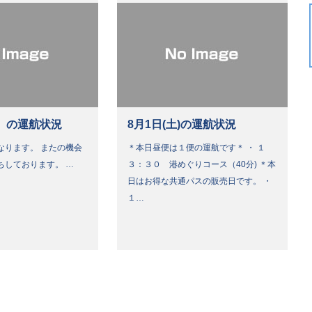
）の運航状況
8月1日(土)の運航状況
なります。 またの機会
＊本日昼便は１便の運航です＊ ・ １
ちしております。 …
３：３０ 港めぐりコース（40分) ＊本
日はお得な共通パスの販売日です。 ・
１…