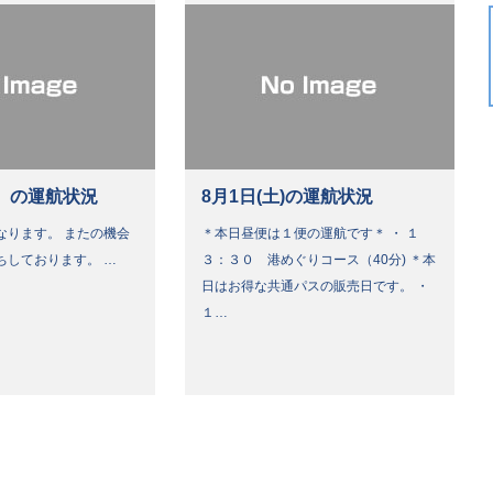
）の運航状況
8月1日(土)の運航状況
なります。 またの機会
＊本日昼便は１便の運航です＊ ・ １
ちしております。 …
３：３０ 港めぐりコース（40分) ＊本
日はお得な共通パスの販売日です。 ・
１…