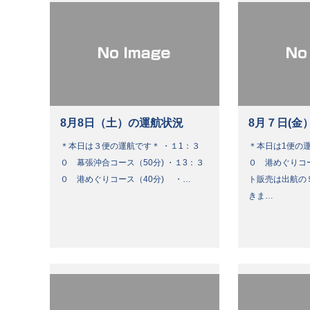
8月8日（土）の運航状況
8月７日(金
＊本日は３便の運航です＊ ・１1：３
＊本日は1便の運
０ 幕張沖合コース（50分) ・１3：３
０ 港めぐりコ
０ 港めぐりコース（40分) ・…
ト販売は出航の
きま…