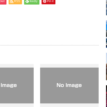
cket
RSS
feedly
Pin it