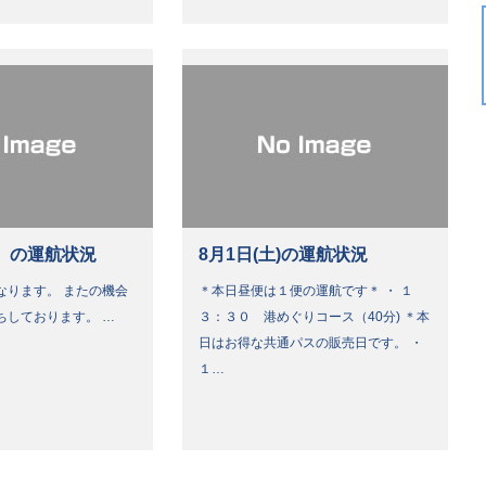
）の運航状況
8月1日(土)の運航状況
なります。 またの機会
＊本日昼便は１便の運航です＊ ・ １
ちしております。 …
３：３０ 港めぐりコース（40分) ＊本
日はお得な共通パスの販売日です。 ・
１…