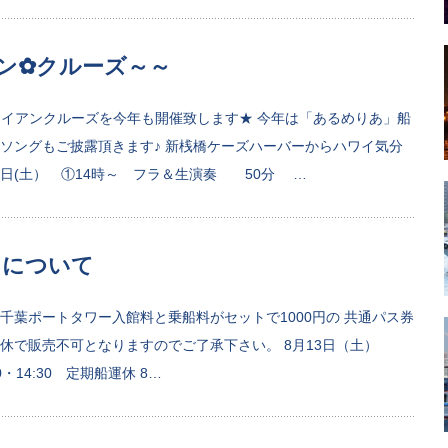
アン✿クルーズ～～
ワイアンクルーズを今年も開催致します★ 今年は「あるめりあ」船
ソングもご披露頂きます♪ 新桟橋ケーズハーバーからハワイ気分
0日(土） ①14時～ フラ＆生演奏 50分 …
日について
日は千葉ポートタワー入館料と乗船料がセットで1000円の 共通パス券
休で販売不可となりますのでご了承下さい。 8月13日（土）
0・14:30 定期船運休 8…