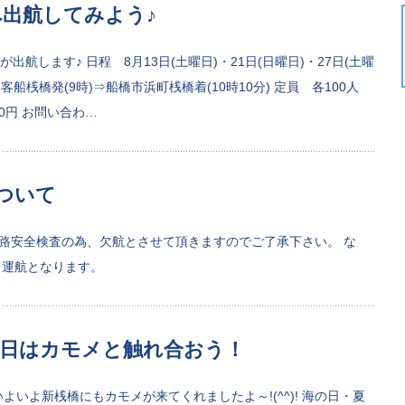
出航してみよう♪
航します♪ 日程 8月13日(土曜日)・21日(日曜日)・27日(土曜
客船桟橋発(9時)⇒船橋市浜町桟橋着(10時10分) 定員 各100人
50円 お問い合わ…
について
航路安全検査の為、欠航とさせて頂きますのでご了承下さい。 な
常運航となります。
の日はカモメと触れ合おう！
いよ新桟橋にもカモメが来てくれましたよ～!(^^)! 海の日・夏