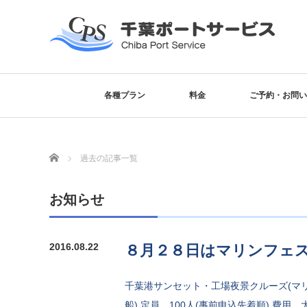
各種プラン
料金
ご予約・お問い
Home
過去の記事一覧
お知らせ
2016.08.22
８月２８日はマリンフェ
千葉港サンセット・工場夜景クルーズ(マリンフ
船) 定員 100人(事前申込先着順) 費用 