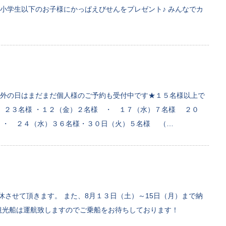
小学生以下のお子様にかっぱえびせんをプレゼント♪ みんなでカ
外の日はまだまだ個人様のご予約も受付中です★１５名様以上で
木）２３名様 ・１２（金）２名様 ・ １７（水）７名様 ２０
 ・ ２４（水）３６名様・３０日（火）５名様 （…
休させて頂きます。 また、8月１３日（土）～15日（月）まで納
観光船は運航致しますのでご乗船をお待ちしております！