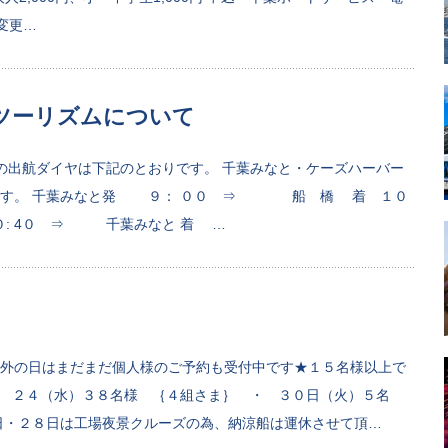
や変更…
ツーリズムについて
の出航ダイヤは下記のとおりです。 千葉みなと・ケーズハーバー
ります。 千葉みなと発 ９： ００ ⇒ 船 橋 着 １０
０: 4０ ⇒ 千葉みなと 着 …
外の日はまだまだ個人様のご予約も受付中です★１５名様以上で
 ・ ２４（水）３８名様 ｛４組さま｝ ・ ３０日（火）５名
日・２８日は工場夜景クルーズの為、納涼船は運休させて頂…